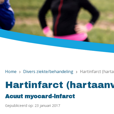
Home
Divers ziekte/behandeling
Hartinfarct (harta
chevron_right
chevron_right
Hartinfarct (hartaanv
Acuut myocard-infarct
Gepubliceerd op: 23 januari 2017