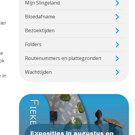
Mijn Slingeland
Bloedafname
ier
Bezoektijden
Folders
de
Routenummers en plattegronden
ook
Wachttijden
 in
Exposities in augustus en