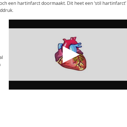
h een hartinfarct doormaakt. Dit heet een ‘stil hartinfarct’
eddruk.
al
n