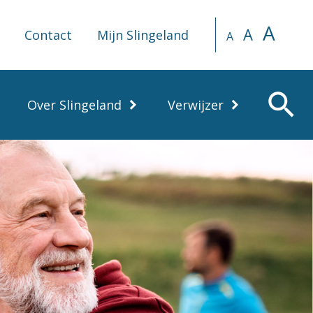
A
A
Contact
Mijn Slingeland
A
search
Over Slingeland
Verwijzer