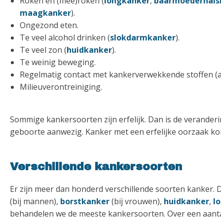
Roken en (mee)roken (
longkanker
,
baarmoederhals
maagkanker
).
Ongezond eten.
Te veel alcohol drinken (
slokdarmkanker
).
Te veel zon (
huidkanker
).
Te weinig beweging.
Regelmatig contact met kankerverwekkende stoffen (asbe
Milieuverontreiniging.
Sommige kankersoorten zijn erfelijk. Dan is de veranderin
geboorte aanwezig. Kanker met een erfelijke oorzaak ko
Verschillende kankersoorten
Er zijn meer dan honderd verschillende soorten kanker
(bij mannen),
borstkanker
(bij vrouwen),
huidkanker
,
l
behandelen we de meeste kankersoorten. Over een aant