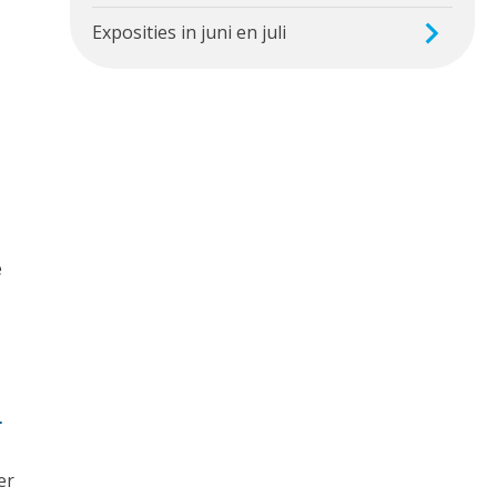
Exposities in juni en juli
e
r
er