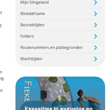
Mijn Slingeland
el
Bloedafname
g.
Bezoektijden
Folders
Routenummers en plattegronden
Wachttijden
én
ng.
et
Exposities in augustus en