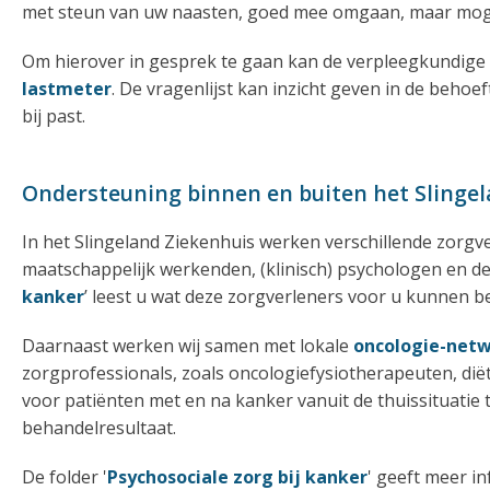
met steun van uw naasten, goed mee omgaan, maar mogel
Om hierover in gesprek te gaan kan de verpleegkundige u 
lastmeter
. De vragenlijst kan inzicht geven in de beho
bij past.
Ondersteuning binnen en buiten het Slinge
In het Slingeland Ziekenhuis werken verschillende zorgv
maatschappelijk werkenden, (klinisch) psychologen en de g
kanker
’ leest u wat deze zorgverleners voor u kunnen b
Daarnaast werken wij samen met lokale
oncologie-net
zorgprofessionals, zoals oncologiefysiotherapeuten, dië
voor patiënten met en na kanker vanuit de thuissituatie
behandelresultaat.
De folder '
Psychosociale zorg bij kanker
' geeft meer i