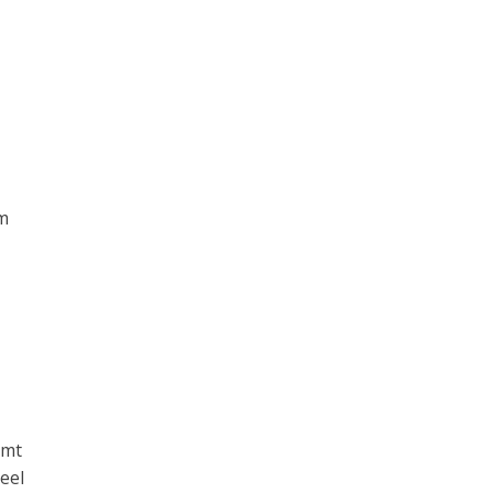
am
omt
eel