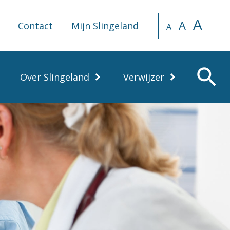
A
A
Contact
Mijn Slingeland
A
search
Over Slingeland
Verwijzer