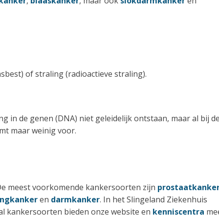
kanker
,
blaaskanker
, maar ook
slokdarmkanker
en
st) of straling (radioactieve straling).
g in de genen (DNA) niet geleidelijk ontstaan, maar al bij d
mt maar weinig voor.
. De meest voorkomende kankersoorten zijn
prostaatkanke
ongkanker
en
darmkanker
. In het Slingeland Ziekenhuis
al kankersoorten bieden onze website en
kenniscentra
me