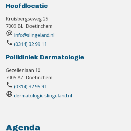
Hoofdlocatie
Kruisbergseweg 25
7009 BL Doetinchem
alternate_email
info@slingeland.nl
phone
(0314) 32 99 11
Polikliniek Dermatologie
Gezellenlaan 10
7005 AZ Doetinchem
phone
(0314) 32 95 91
language
dermatologie.slingeland.nl
Agenda