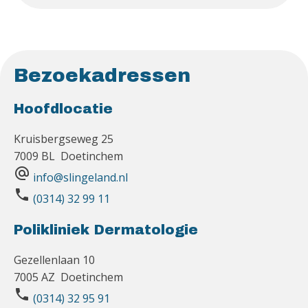
Bezoekadressen
Hoofdlocatie
Kruisbergseweg 25
7009 BL Doetinchem
alternate_email
info@slingeland.nl
phone
(0314) 32 99 11
Polikliniek Dermatologie
Gezellenlaan 10
7005 AZ Doetinchem
phone
(0314) 32 95 91