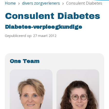
Home
divers zorgverleners
Consulent Diabetes
chevron_right
chevron_right
Consulent Diabetes
Diabetes-verpleegkundige
Gepubliceerd op: 27 maart 2012
Ons Team