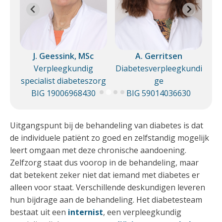
J. Geessink, MSc
A. Gerritsen
ndi
Verpleegkundig
Diabetesverpleegkundi
Di
specialist diabeteszorg
ge
0
BIG 19006968430
BIG 59014036630
Uitgangspunt bij de behandeling van diabetes is dat
de individuele patiënt zo goed en zelfstandig mogelijk
leert omgaan met deze chronische aandoening.
Zelfzorg staat dus voorop in de behandeling, maar
dat betekent zeker niet dat iemand met diabetes er
alleen voor staat. Verschillende deskundigen leveren
hun bijdrage aan de behandeling. Het diabetesteam
bestaat uit een
internist
, een verpleegkundig