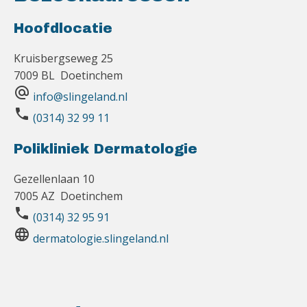
Hoofdlocatie
Kruisbergseweg 25
7009 BL Doetinchem
alternate_email
info@slingeland.nl
phone
(0314) 32 99 11
Polikliniek Dermatologie
Gezellenlaan 10
7005 AZ Doetinchem
phone
(0314) 32 95 91
language
dermatologie.slingeland.nl