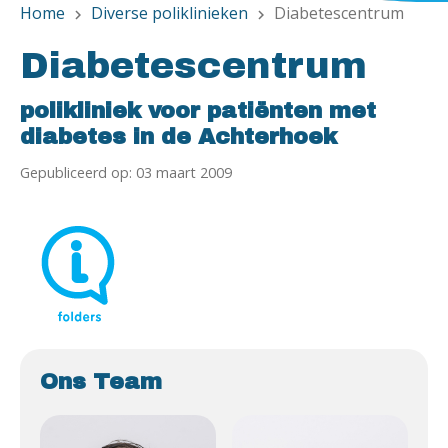
Home
Diverse poliklinieken
Diabetescentrum
chevron_right
chevron_right
Diabetescentrum
polikliniek voor patiënten met
diabetes in de Achterhoek
Gepubliceerd op: 03 maart 2009
Ons Team