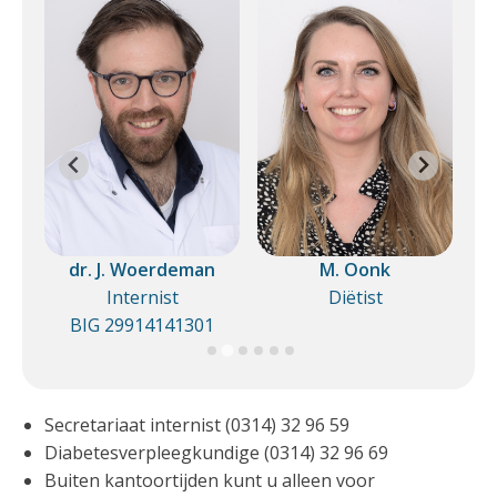
dr. J. Woerdeman
M. Oonk
Internist
Diëtist
Di
1
BIG 29914141301
Secretariaat internist (0314) 32 96 59
Diabetesverpleegkundige (0314) 32 96 69
Buiten kantoortijden kunt u alleen voor