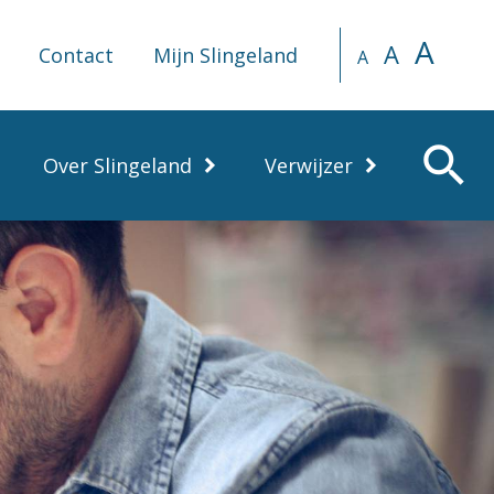
A
A
Contact
Mijn Slingeland
A
search
Over Slingeland
Verwijzer