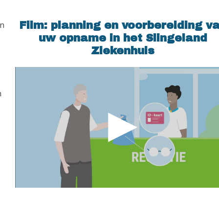
en
Film: planning en voorbereiding v
uw opname in het Slingeland
Ziekenhuis
n
e