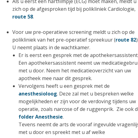
Als u eerst een hartfilmpje (ECG) moet maken, meldt u
zich op de afgesproken tijd bij polikliniek Cardiologie,
route 58
.
Voor uw pre-operatieve screening meldt u zich op de
polikliniek van het pre-operatief spreekuur (
route 82
)
U neemt plaats in de wachtkamer.
Er is eerst een gesprek met de apothekersassistent
Een apothekersassistent neemt uw medicatiegebru
met u door. Neem het medicatieoverzicht van uw
apotheek mee naar dit gesprek.
Vervolgens heeft u een gesprek met de
anesthesioloog
. Deze zal met u bespreken welke
mogelijkheden er zijn voor de verdoving tijdens uw
operatie, zoals narcose of de ruggenprik. Zie ook 
folder Anesthesie
.
Tevens neemt de arts de vooraf ingevulde vragenlij
met u door en spreekt met u af welke