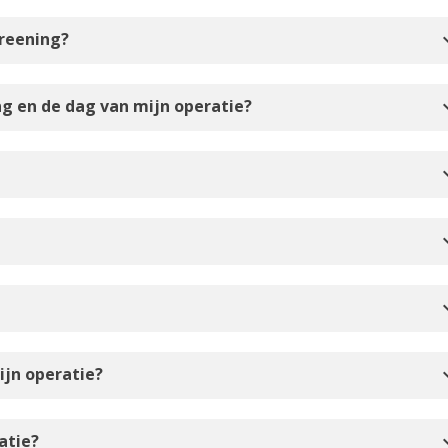
expan
creening?
expan
ng en de dag van mijn operatie?
expan
expan
expan
expan
ijn operatie?
expan
atie?