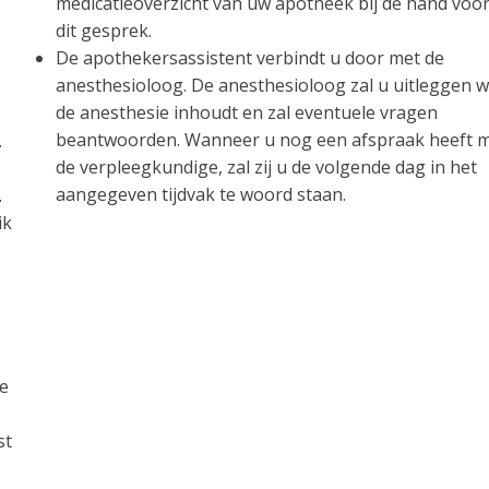
medicatieoverzicht van uw apotheek bij de hand voo
dit gesprek.
De apothekersassistent verbindt u door met de
anesthesioloog. De anesthesioloog zal u uitleggen w
de anesthesie inhoudt en zal eventuele vragen
beantwoorden. Wanneer u nog een afspraak heeft 
.
de verpleegkundige, zal zij u de volgende dag in het
aangegeven tijdvak te woord staan.
.
ik
de
st