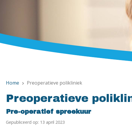
Home
Preoperatieve polikliniek
chevron_right
Preoperatieve polikli
Pre-operatief spreekuur
Gepubliceerd op: 13 april 2023