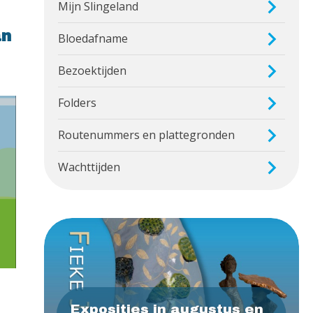
Mijn Slingeland
an
Bloedafname
Bezoektijden
Folders
Routenummers en plattegronden
Wachttijden
Exposities in augustus en