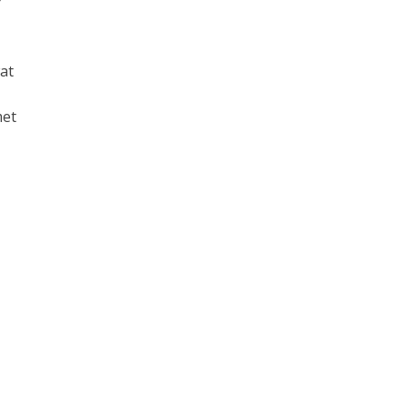
r
at
met