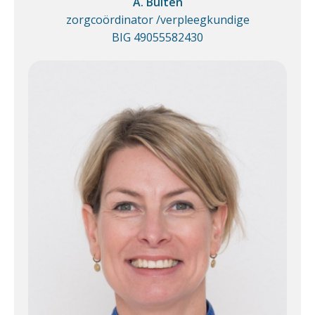
A. Bulten
zorgcoördinator /verpleegkundige
BIG 49055582430