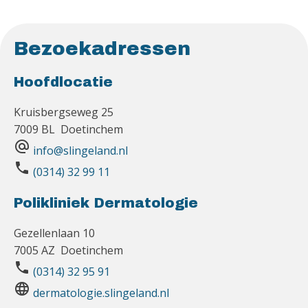
Bezoekadressen
Hoofdlocatie
Kruisbergseweg 25
7009 BL Doetinchem
alternate_email
info@slingeland.nl
phone
(0314) 32 99 11
Polikliniek Dermatologie
Gezellenlaan 10
7005 AZ Doetinchem
phone
(0314) 32 95 91
language
dermatologie.slingeland.nl