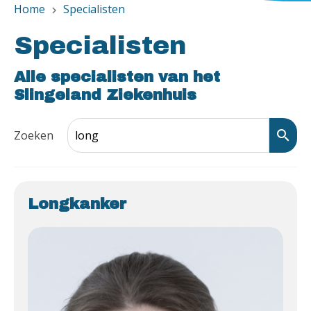
Home
Specialisten
chevron_right
Specialisten
Alle specialisten van het
Slingeland Ziekenhuis
search
Zoeken
Longkanker