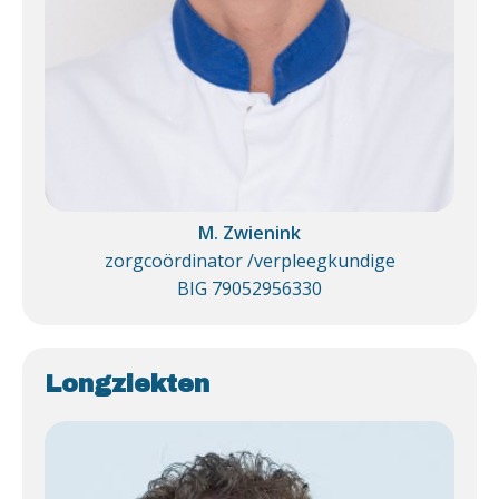
M. Zwienink
zorgcoördinator /verpleegkundige
BIG 79052956330
Longziekten