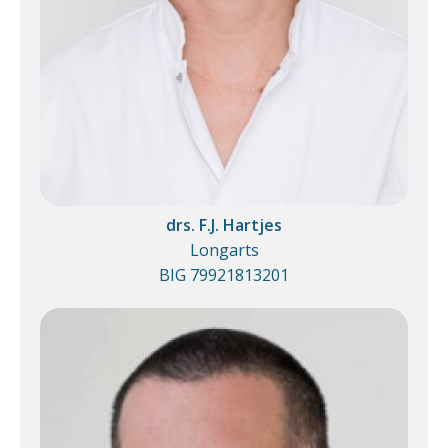
drs. F.J. Hartjes
Longarts
BIG 79921813201