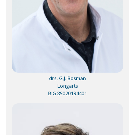
drs. G.J. Bosman
Longarts
BIG 89020194401