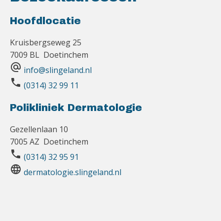
Hoofdlocatie
Kruisbergseweg 25
7009 BL Doetinchem
alternate_email
info@slingeland.nl
phone
(0314) 32 99 11
Polikliniek Dermatologie
Gezellenlaan 10
7005 AZ Doetinchem
phone
(0314) 32 95 91
language
dermatologie.slingeland.nl