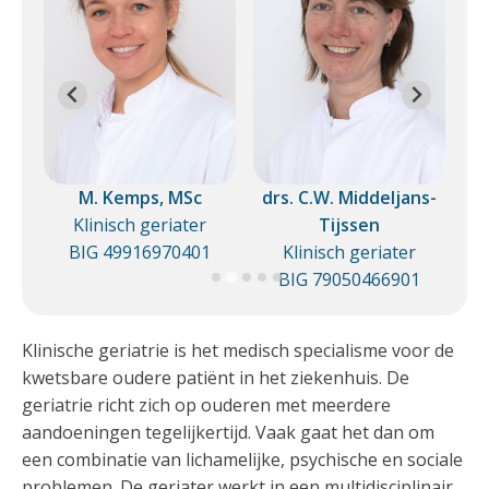
is
M. Kemps, MSc
drs. C.W. Middeljans-
d
Klinisch geriater
Tijssen
1
BIG 49916970401
Klinisch geriater
BIG 79050466901
Klinische geriatrie is het medisch specialisme voor de
kwetsbare oudere patiënt in het ziekenhuis. De
geriatrie richt zich op ouderen met meerdere
aandoeningen tegelijkertijd. Vaak gaat het dan om
een combinatie van lichamelijke, psychische en sociale
problemen. De geriater werkt in een multidisciplinair